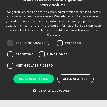
Waar komen ze vandaan, waarom?
van cookies.
Wat betekent dat voor de Nederlandse markt?
We gebruiken cookies om inhoud en advertenties te personaliseren
en om ons verkeer te analyseren. We delen ook informatie over uw
Zijn er ook certificeringen?
gebruik van onze site met onze advertentie- en analysepartners, die
deze kunnen combineren met andere informatie die u aan hen heeft
En hoe zit het met de financiële ondersteuning &
verstrekt of die zij hebben verzameld door uw gebruik van hun
subsidies?
diensten.
STRIKT NOODZAKELIJK
PRESTATIE
TARGETING
FUNCTIONEEL
NIET-GECLASSIFICEERD
ALLES ACCEPTEREN
ALLES AFWIJZEN
DETAILS WEERGEVEN