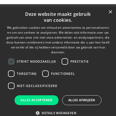
×
Deze website maakt gebruik
van cookies.
We gebruiken cookies om inhoud en advertenties te personaliseren
en om ons verkeer te analyseren. We delen ook informatie over uw
gebruik van onze site met onze advertentie- en analysepartners, die
deze kunnen combineren met andere informatie die u aan hen heeft
verstrekt of die zij hebben verzameld door uw gebruik van hun
diensten.
© 2025 Signify Holding. All rights reserved. Although this publication
STRIKT NOODZAKELIJK
PRESTATIE
has been prepared by Signify with care, Signify does not represent that
the information contained herein is complete, accurate and/or up to
date. Signify does not render legal advice and the reader of this
TARGETING
FUNCTIONEEL
publication is responsible to obtain such advice. Signify reserves the
right to make changes in the publication and/or to discontinue
publishing it at any time without notice orobligation and will not be
NIET-GECLASSIFICEERD
liable for any consequences resulting from the use of this publication.
ALLES ACCEPTEREN
ALLES AFWIJZEN
Privacyverklaring
|
Cookieverklaring
DETAILS WEERGEVEN