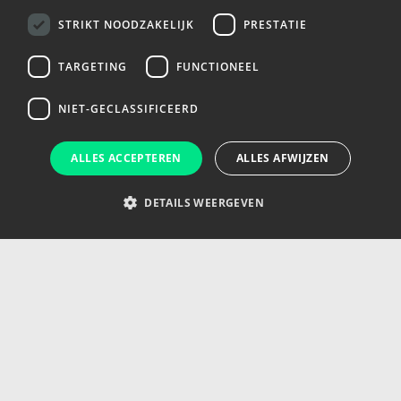
STRIKT NOODZAKELIJK
PRESTATIE
Verzenden
TARGETING
FUNCTIONEEL
NIET-GECLASSIFICEERD
Subsidieregeling
stimulering bouw en
ALLES ACCEPTEREN
ALLES AFWIJZEN
onderhoud
BMKB–Groen
sportaccommodaties
(BOSA) ‍
DETAILS WEERGEVEN