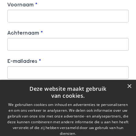
Voornaam
*
Achternaam
*
E-mailadres
*
×
Deze website maakt gebruik
Bedrijfsnaam
*
van cookies.
We gebruiken cookies om inhoud en advertenties te personaliseren
en om ons verkeer te analyseren. We delen ook informatie over uw
gebruik van onze site met onze advertentie- en analysepartners, die
Alle persoonsgegevens worden verwerkt in
deze kunnen combineren met andere informatie die u aan hen heeft
overeenstemming met deze
Privacyverklaring
verstrekt of die zij hebben verzameld door uw gebruik van hun
diensten.