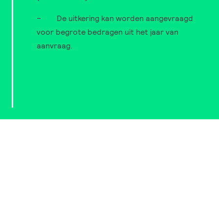
– De uitkering kan worden aangevraagd
voor begrote bedragen uit het jaar van
aanvraag.