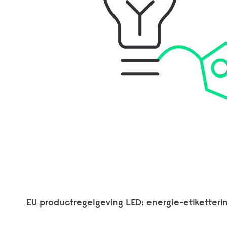
EU productregelgeving LED: energie-etiketteri